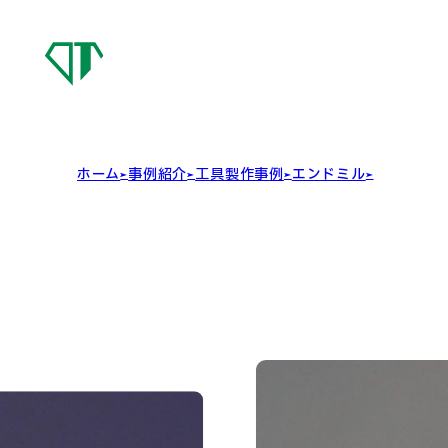
OSG
DIAMOND
TOOL
ホーム
事例紹介
工具製作事例
エンドミル
2枚刃スクエ
2枚刃スクエ
エンドミル
単結晶ダイヤモンド