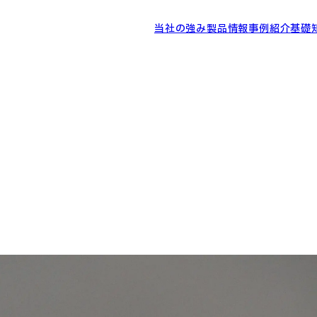
当社の強み
製品情報
事例紹介
基礎
アエ...
アエンドミル