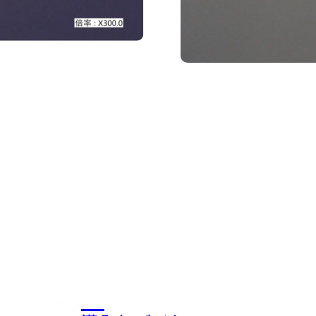
倍率30倍 ※比較対象 シ