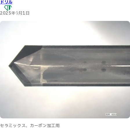
ドリル
OSG
DIAMOND
TOOL
2025年9月1日
セラミックス、カーボン加工用