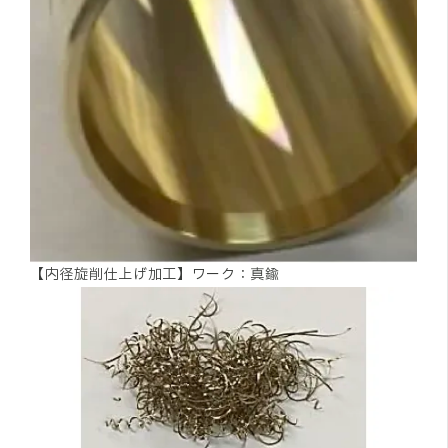
【内径旋削仕上げ加工】ワーク：真鍮