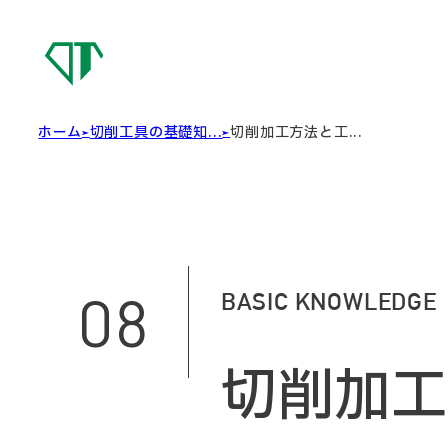
OSG
DIAMOND
TOOL
ホーム
切削工具の基礎知...
切削加工方法と工...
08
BASIC KNOWLEDGE
切削加工