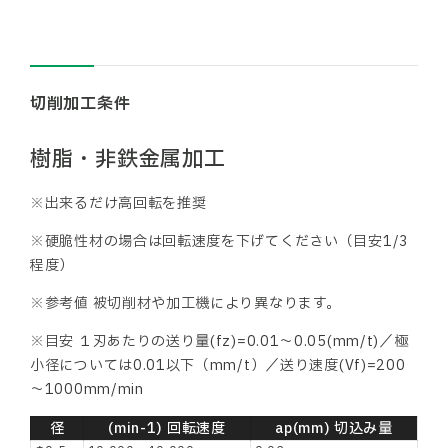
切削加工条件
樹脂・非鉄金属加工
※出来るだけ高回転を推奨
※硬脆性材の場合は回転速度を下げてください（目安1/3
程度）
※参考値 被切削材や加工機により異なります。
※目安 １刃あたりの送り量(fz)=0.01～0.05(mm/t)／極
小径については0.01以下（mm/t）／送り速度(Vf)=200
～1000mm/min
径
(min-1) 回転速度
ap(mm) 切込み量