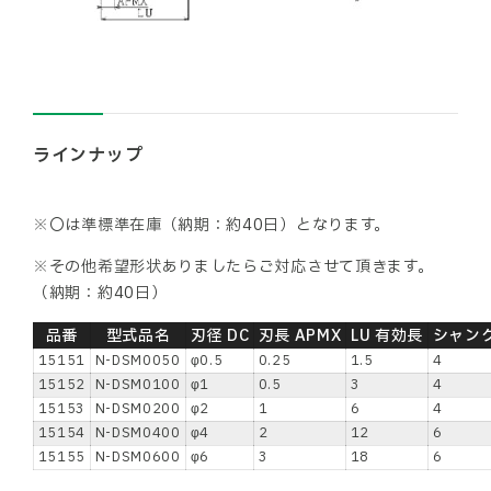
ラインナップ
※〇は準標準在庫（納期：約40日）となります。
※その他希望形状ありましたらご対応させて頂きます。
（納期：約40日）
品番
型式品名
刃径 DC
刃長 APMX
LU 有効長
シャンク
15151
N-DSM0050
φ0.5
0.25
1.5
4
15152
N-DSM0100
φ1
0.5
3
4
15153
N-DSM0200
φ2
1
6
4
15154
N-DSM0400
φ4
2
12
6
15155
N-DSM0600
φ6
3
18
6