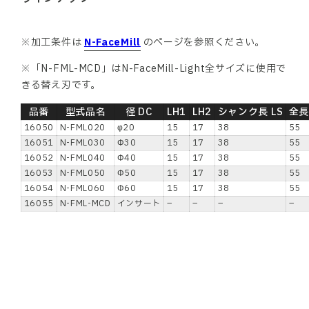
※加工条件は
N-FaceMill
のページを参照ください。
※「N-FML-MCD」はN-FaceMill-Light全サイズに使用で
きる替え刃です。
品番
型式品名
径 DC
LH1
LH2
シャンク長 LS
全長
16050
N-FML020
φ20
15
17
38
55
16051
N-FML030
Φ30
15
17
38
55
16052
N-FML040
Φ40
15
17
38
55
16053
N-FML050
Φ50
15
17
38
55
16054
N-FML060
Φ60
15
17
38
55
16055
N-FML-MCD
インサート
–
–
–
–