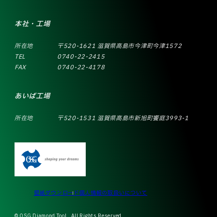
本社・工場
所在地
〒520-1621 滋賀県高島市今津町今津1572
TEL
0740-22-2415
FAX
0740-22-4178
あいば工場
所在地
〒520-1531 滋賀県高島市新旭町饗庭3993-1
壁紙ダウンロード
個人情報の取扱いについて
© OSG Diamond Tool . All Rights Reserved.