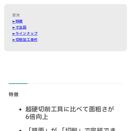
特徴
寸法図
ラインナップ
切削加工条件
特徴
超硬切削工具に比べて面粗さが
6倍向上
「鏡面」が 「切削」で完結でき