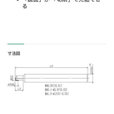
る
寸法図