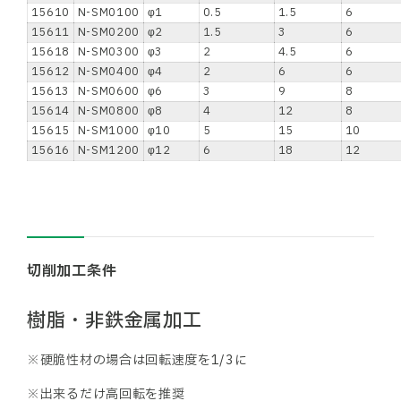
15610
N-SM0100
φ1
0.5
1.5
6
15611
N-SM0200
φ2
1.5
3
6
15618
N-SM0300
φ3
2
4.5
6
15612
N-SM0400
φ4
2
6
6
15613
N-SM0600
φ6
3
9
8
15614
N-SM0800
φ8
4
12
8
15615
N-SM1000
φ10
5
15
10
15616
N-SM1200
φ12
6
18
12
切削加工条件
樹脂・非鉄金属加工
※硬脆性材の場合は回転速度を1/3に
※出来るだけ高回転を推奨