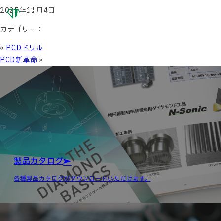
OSG
2025年11月4日
DIAMOND
TOOL
カテゴリー：
«
PCDドリル
PCD新革命
»
製品カタログ
各種製品カタログがダウンロードいただけます。